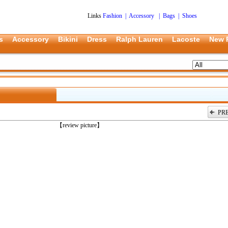
Links
Fashion
|
Accessory
|
Bags
|
Shoes
s
Accessory
Bikini
Dress
Ralph Lauren
Lacoste
New 
PR
上一张
【review picture】