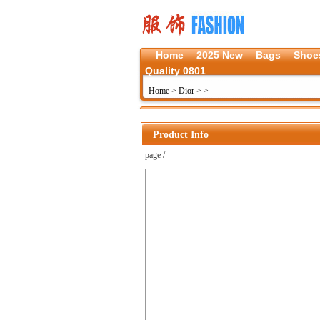
Home
2025 New
Bags
Shoe
Quality 0801
Home
>
Dior
>
>
Product Info
page /