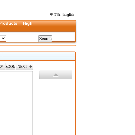
中文版
|
English
Products
High
EV
ZOOM
NEXT