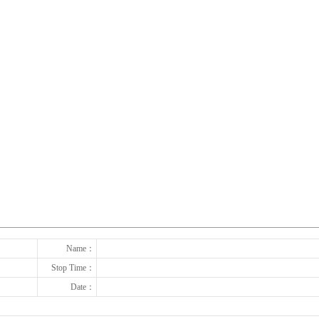
下一张
Name：
Stop Time：
Date：