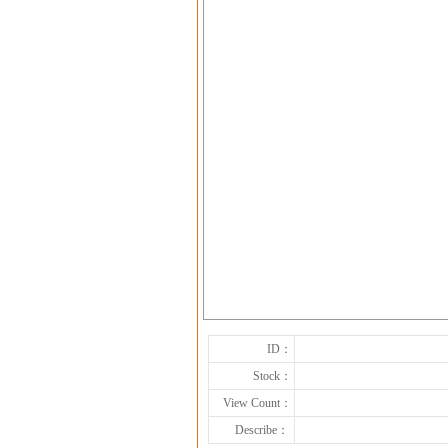
ID：
Stock：
View Count：
Describe：