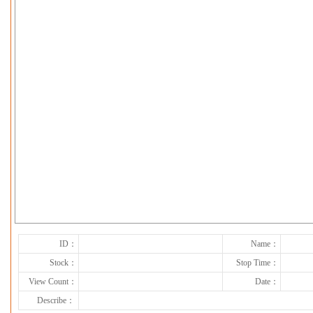
下一张
ID：
Name：
Stock：
Stop Time：
View Count：
Date：
Describe：