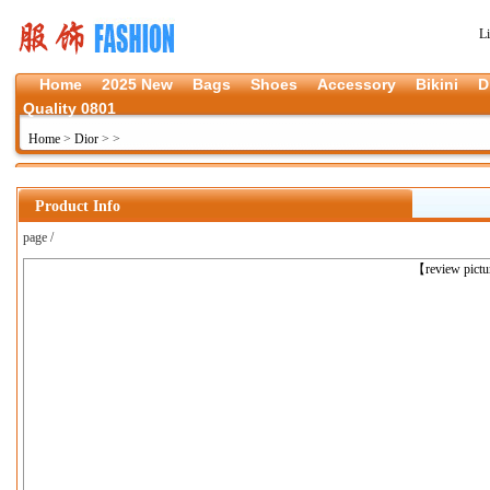
L
Home
2025 New
Bags
Shoes
Accessory
Bikini
D
Quality 0801
Home
>
Dior
>
>
Product Info
page /
上一张
【review pict