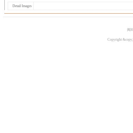
Detail Images
闽I
Copyright &copy