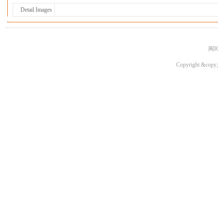
Detail Images
闽I
Copyright &copy