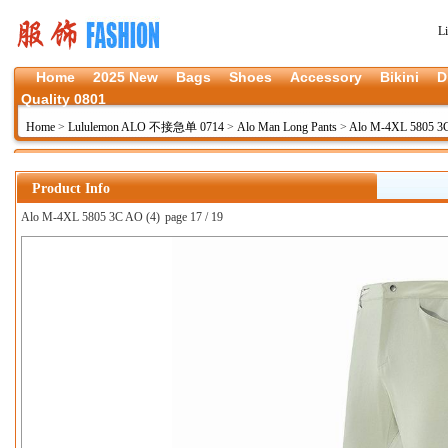
L
Home
2025 New
Bags
Shoes
Accessory
Bikini
D
Quality 0801
Home
>
Lululemon ALO 不接急单 0714
>
Alo Man Long Pants
>
Alo M-4XL 5805 3
Product Info
Alo M-4XL 5805 3C AO (4)
page 17 / 19
上一张