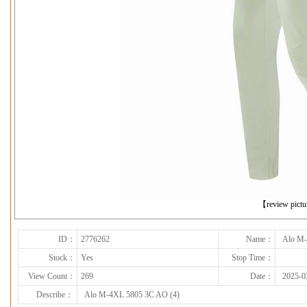
下一张
【review pict
ID：
2776262
Name：
Alo M-
Stock：
Yes
Stop Time：
View Count：
269
Date：
2025-0
Describe：
Alo M-4XL 5805 3C AO (4)