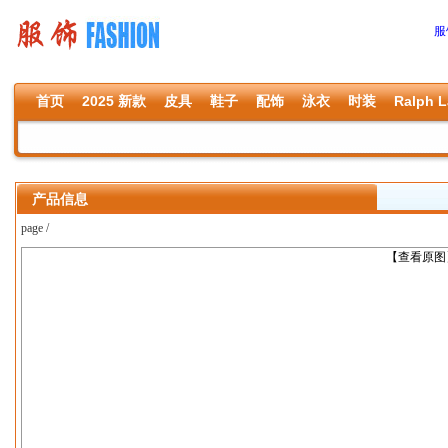
服
首页
2025 新款
皮具
鞋子
配饰
泳衣
时装
Ralph L
产品信息
page /
上一张
【查看原图