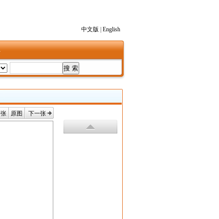
中文版
|
English
1
一张
原图
下一张