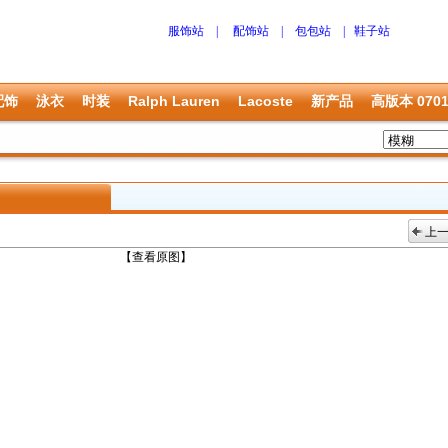
服饰站
|
配饰站
|
包包站
|
鞋子站
配饰
泳衣
时装
Ralph Lauren
Lacoste
新产品
高版本 070
上
上一张
【查看原图】