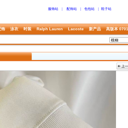
服饰站
|
配饰站
|
包包站
|
鞋子站
配饰
泳衣
时装
Ralph Lauren
Lacoste
新产品
高版本 070
上
上一张