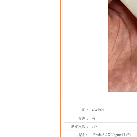
ID：
4345921
存库：
有
浏览次数：
277
描述：
Prada S-2XL hgntx11 (6)