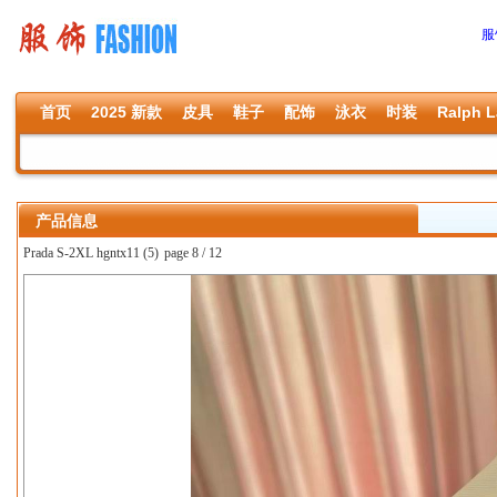
服
首页
2025 新款
皮具
鞋子
配饰
泳衣
时装
Ralph L
产品信息
Prada S-2XL hgntx11 (5)
page 8 / 12
上一张