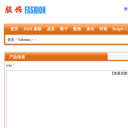
服
首页
2025 新款
皮具
鞋子
配饰
泳衣
时装
Ralph L
首页
>
Valentino
>
>
产品信息
page /
上一张
【查看原图