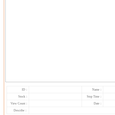
下一张
ID：
Name：
Stock：
Stop Time：
View Count：
Date：
Describe：