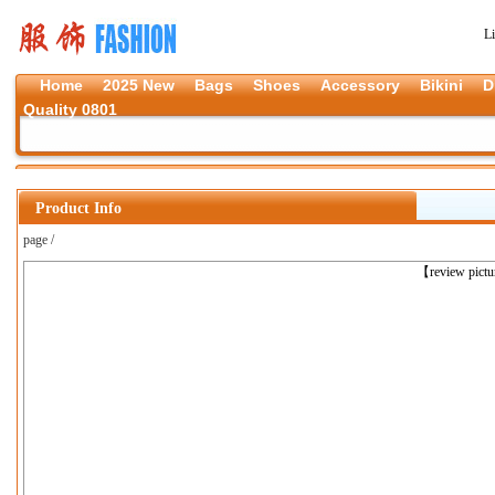
L
Home
2025 New
Bags
Shoes
Accessory
Bikini
D
Quality 0801
Product Info
page /
上一张
【review pict