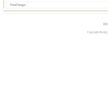
Detail Images
闽I
Copyright &copy