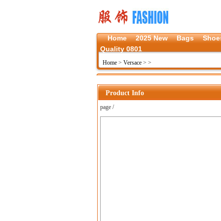
Home
2025 New
Bags
Shoe
Quality 0801
Home
>
Versace
>
>
Product Info
page /