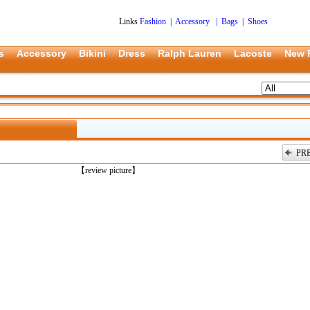
Links
Fashion
|
Accessory
|
Bags
|
Shoes
s
Accessory
Bikini
Dress
Ralph Lauren
Lacoste
New 
PR
上一张
【review picture】