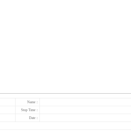
下一张
Name：
Stop Time：
Date：