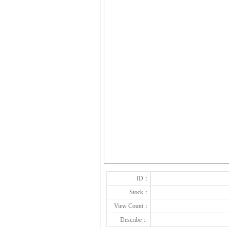
ID：
Stock：
View Count：
Describe：