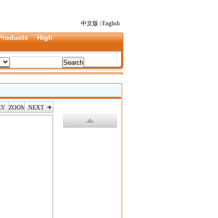
中文版
|
English
Products
High
EV
ZOOM
NEXT