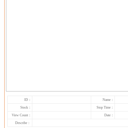
下一张
ID：
Name：
Stock：
Stop Time：
View Count：
Date：
Describe：