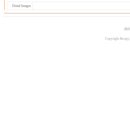
Detail Images
闽I
Copyright &copy