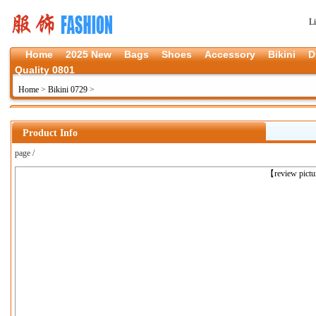
L
Home
2025 New
Bags
Shoes
Accessory
Bikini
D
Quality 0801
Home
>
Bikini 0729
>
Product Info
page /
上一张
【review pict