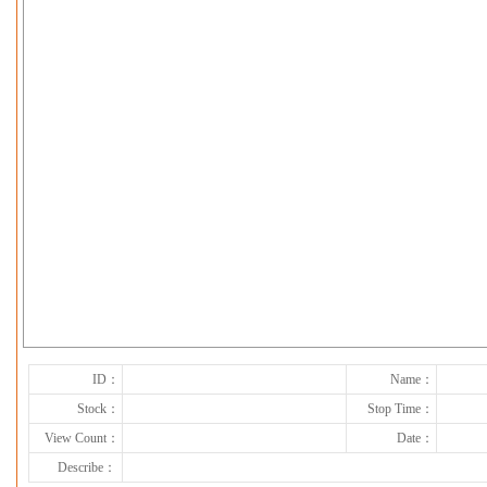
下一张
ID：
Name：
Stock：
Stop Time：
View Count：
Date：
Describe：