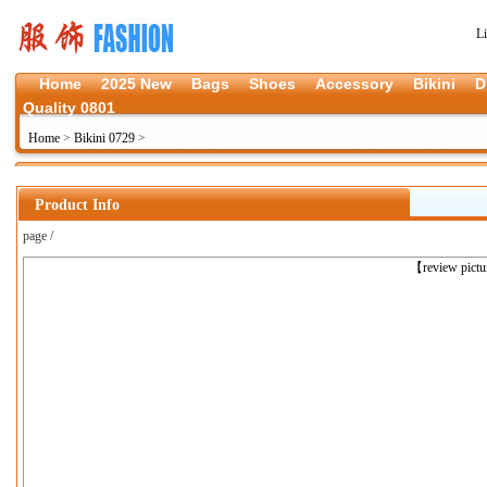
L
Home
2025 New
Bags
Shoes
Accessory
Bikini
D
Quality 0801
Home
>
Bikini 0729
>
Product Info
page /
上一张
【review pict