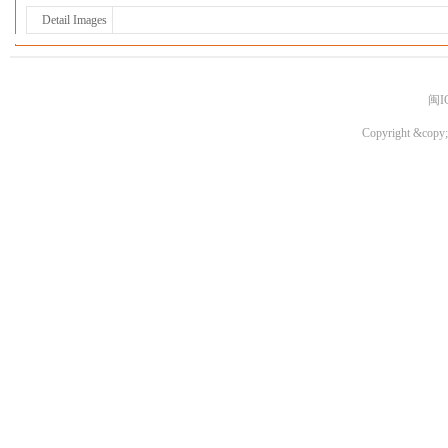
Detail Images
闽I
Copyright &copy