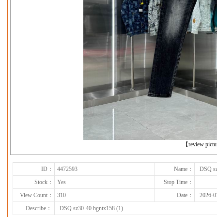
下一张
【review pict
ID：
4472593
Name：
DSQ sz
Stock：
Yes
Stop Time：
View Count：
310
Date：
2026-0
Describe：
DSQ sz30-40 hgntx158 (1)