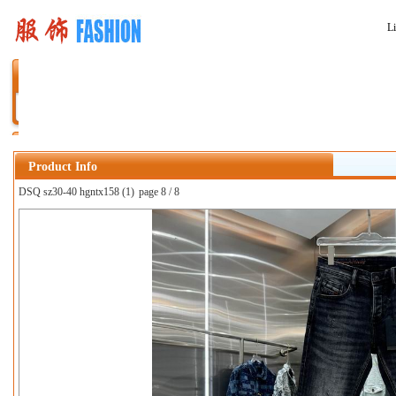
L
Home
2025 New
Bags
Shoes
Accessory
Bikini
D
Quality 0801
Product Info
DSQ sz30-40 hgntx158 (1)
page 8 / 8
上一张