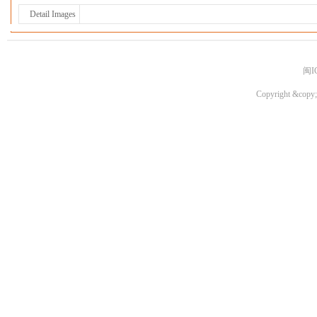
Detail Images
闽I
Copyright &copy