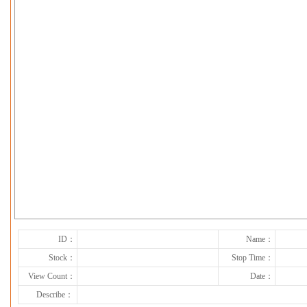
下一张
ID：
Name：
Stock：
Stop Time：
View Count：
Date：
Describe：