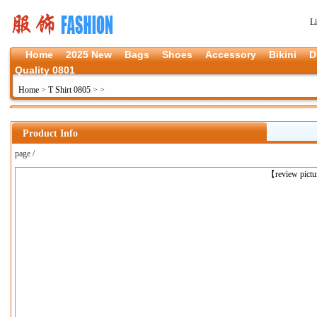
L
Home
2025 New
Bags
Shoes
Accessory
Bikini
D
Quality 0801
Home
>
T Shirt 0805
>
>
Product Info
page /
上一张
【review pict