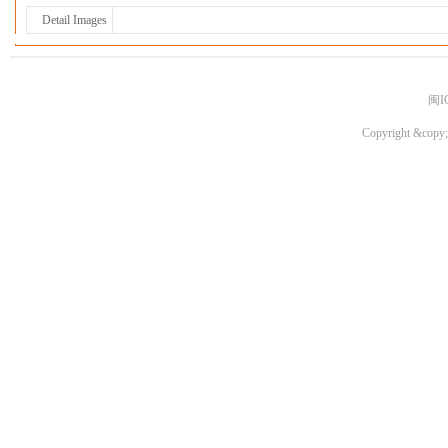
Detail Images
闽I
Copyright &copy