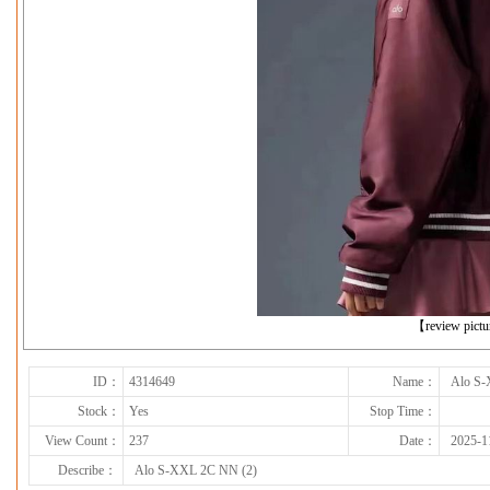
下一张
【review pict
ID：
4314649
Name：
Alo S-
Stock：
Yes
Stop Time：
View Count：
237
Date：
2025-1
Describe：
Alo S-XXL 2C NN (2)