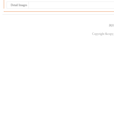
Detail Images
闽I
Copyright &copy