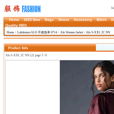
L
Home
2025 New
Bags
Shoes
Accessory
Bikini
D
Quality 0801
Home
>
Lululemon ALO 不接急单 0714
>
Alo Women Jacket
>
Alo S-XXL 2C NN
Product Info
Alo S-XXL 2C NN (2)
page 5 / 6
上一张