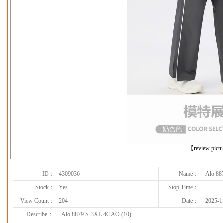
下一张
【review pict
ID：
4309036
Name：
Alo 88
Stock：
Yes
Stop Time：
View Count：
204
Date：
2025-1
Describe：
Alo 8879 S-3XL 4C AO (10)