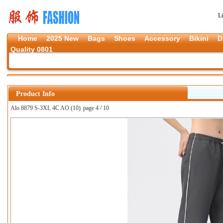
L
Home
2025 New
Bags
Shoes
Accessory
Bikini
D
Quality 0801
Product Info
Alo 8879 S-3XL 4C AO (10)
page 4 / 10
上一张