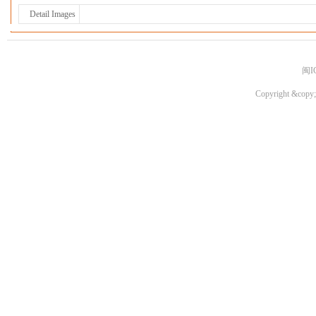
Detail Images
闽I
Copyright &copy