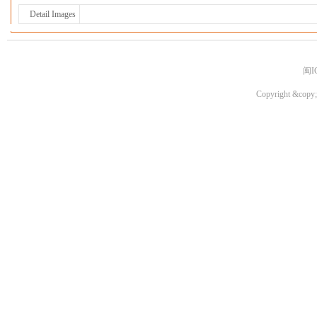
Detail Images
闽I
Copyright &copy