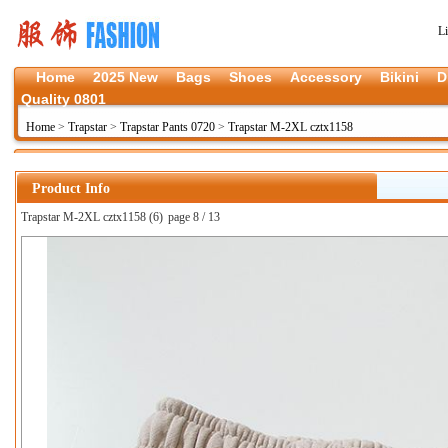
L
Home
2025 New
Bags
Shoes
Accessory
Bikini
D
Quality 0801
Home
>
Trapstar
>
Trapstar Pants 0720
>
Trapstar M-2XL cztx1158
Product Info
Trapstar M-2XL cztx1158 (6)
page 8 / 13
上一张