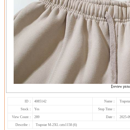
下一张
【review pict
ID：
4085142
Name：
Trapst
Stock：
Yes
Stop Time：
View Count：
289
Date：
2025-0
Describe：
Trapstar M-2XL cztx1158 (6)