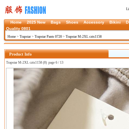
L
Home
2025 New
Bags
Shoes
Accessory
Bikini
D
Quality 0801
Home
>
Trapstar
>
Trapstar Pants 0720
>
Trapstar M-2XL cztx1158
Product Info
Trapstar M-2XL cztx1158 (8)
page 6 / 13
上一张