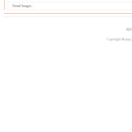
Detail Images
闽I
Copyright &copy