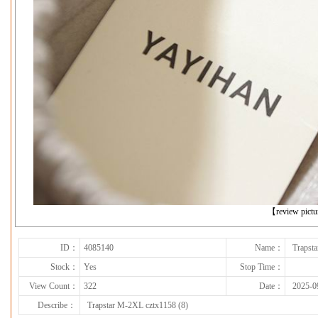
下一张
【review pict
ID：
4085140
Name：
Trapst
Stock：
Yes
Stop Time：
View Count：
322
Date：
2025-0
Describe：
Trapstar M-2XL cztx1158 (8)