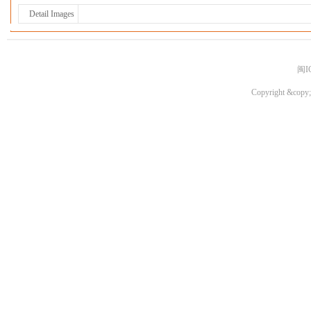
Detail Images
闽I
Copyright &copy