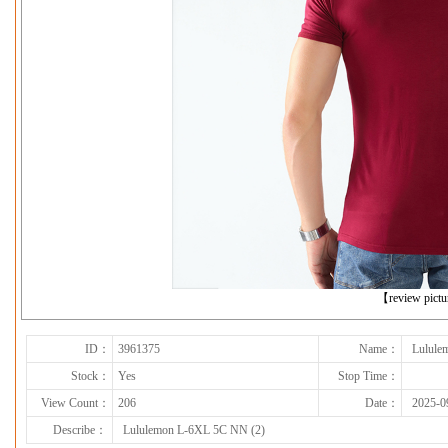
下一张
【review pict
ID：
3961375
Name：
Lulule
Stock：
Yes
Stop Time：
View Count：
206
Date：
2025-0
Describe：
Lululemon L-6XL 5C NN (2)