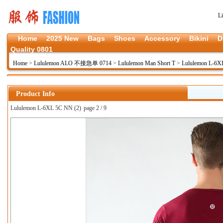
L
Home
2025 New
Bags
Shoes
Accessory
Bikini
D
Quality 0801
Home
>
Lululemon ALO 不接急单 0714
>
Lululemon Man Short T
>
Lululemon L-6
Product Info
Lululemon L-6XL 5C NN (2)
page 2 / 9
上一张