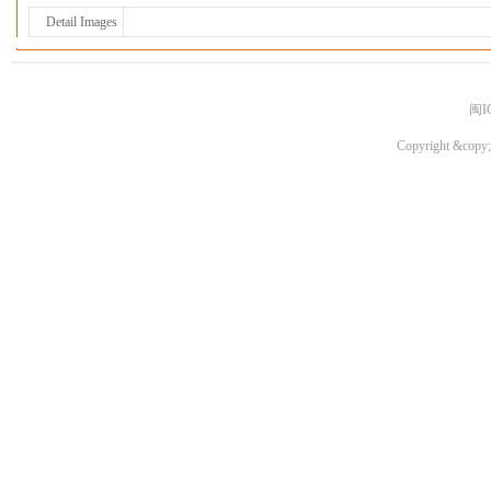
Detail Images
闽I
Copyright &copy