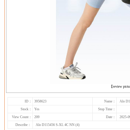
下一张
【review pict
ID：
3958623
Name：
Alo D1
Stock：
Yes
Stop Time：
View Count：
209
Date：
2025-0
Describe：
Alo D115456 S-XL 4C NN (4)