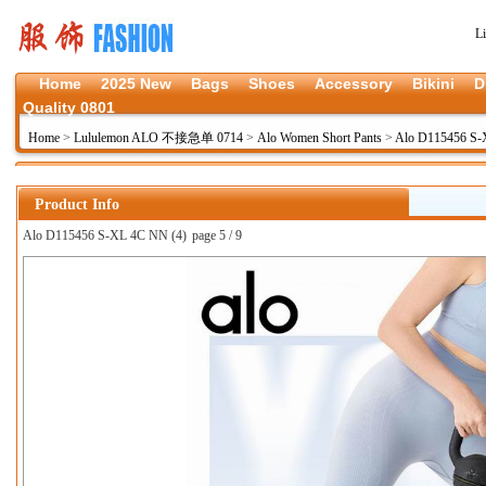
L
Home
2025 New
Bags
Shoes
Accessory
Bikini
D
Quality 0801
Home
>
Lululemon ALO 不接急单 0714
>
Alo Women Short Pants
>
Alo D115456 S
Product Info
Alo D115456 S-XL 4C NN (4)
page 5 / 9
上一张