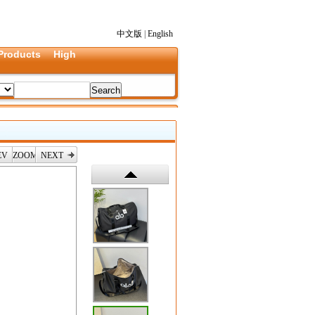
中文版
|
English
Products
High
EV
ZOOM
NEXT