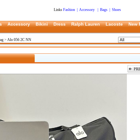
Links
Fashion
|
Accessory
|
Bags
|
Shoes
s
Accessory
Bikini
Dress
Ralph Lauren
Lacoste
New 
ag
>
Alo 056 2C NN
PR
上一张