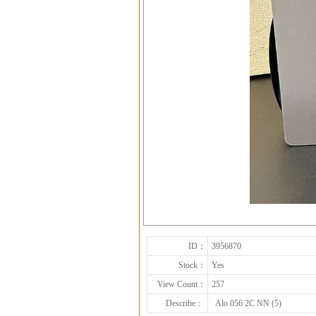
ID：
3956870
Stock：
Yes
View Count：
257
Describe：
Alo 056 2C NN (5)