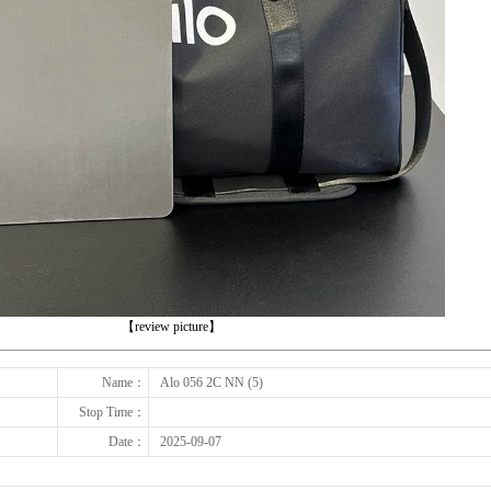
下一张
【review picture】
Name：
Alo 056 2C NN (5)
Stop Time：
Date：
2025-09-07