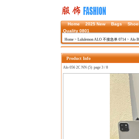
Home
2025 New
Bags
Shoe
Quality 0801
Home
>
Lululemon ALO 不接急单 0714
>
Alo B
Product Info
Alo 056 2C NN (5)
page 3 / 8