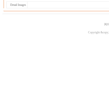
Detail Images
闽I
Copyright &copy