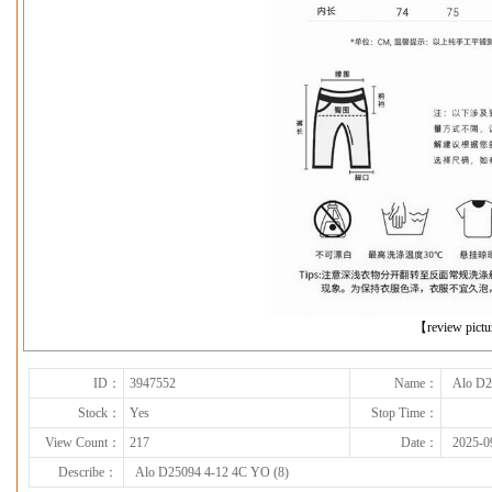
下一张
【review pict
ID：
3947552
Name：
Alo D2
Stock：
Yes
Stop Time：
View Count：
217
Date：
2025-0
Describe：
Alo D25094 4-12 4C YO (8)