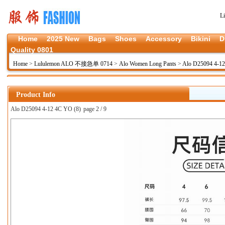
L
Home
2025 New
Bags
Shoes
Accessory
Bikini
D
Quality 0801
Home
>
Lululemon ALO 不接急单 0714
>
Alo Women Long Pants
>
Alo D25094 4-1
Product Info
Alo D25094 4-12 4C YO (8)
page 2 / 9
上一张