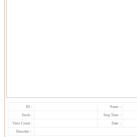
下一张
ID：
Name：
Stock：
Stop Time：
View Count：
Date：
Describe：