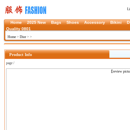
L
Home
2025 New
Bags
Shoes
Accessory
Bikini
D
Quality 0801
Home
>
Dior
>
>
Product Info
page /
上一张
【review pict