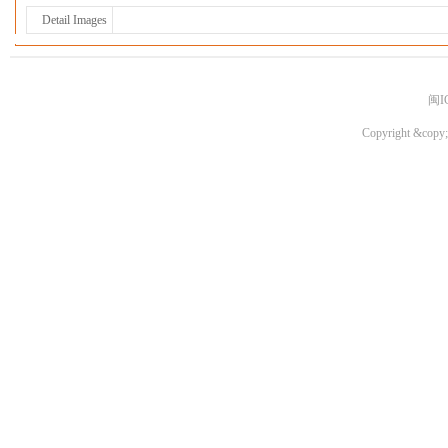
Detail Images
闽I
Copyright &copy