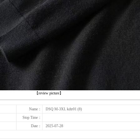
下一张
【review picture】
Name：
DSQ M-3XL kdtr01 (8)
Stop Time：
Date：
2025-07-28