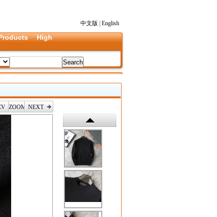
中文版
|
English
Products
High
EV
ZOOM
NEXT