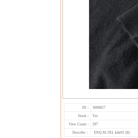
ID：
3690827
Stock：
Yes
View Count：
297
Describe：
DSQ M-3XL kdtr01 (8)