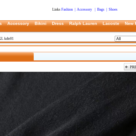
Links
Fashion
|
Accessory
|
Bags
|
Shoes
s
Accessory
Bikini
Dress
Ralph Lauren
Lacoste
New 
L kdtr01
PR
上一张