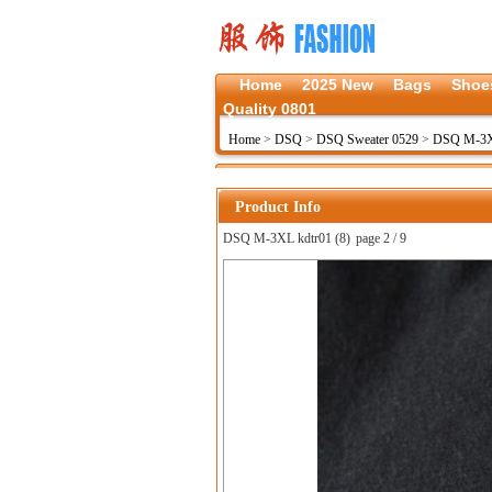
Home
2025 New
Bags
Shoe
Quality 0801
Home
>
DSQ
>
DSQ Sweater 0529
>
DSQ M-3X
Product Info
DSQ M-3XL kdtr01 (8)
page 2 / 9