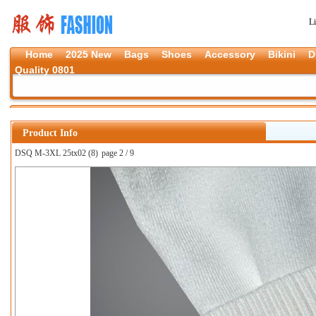
L
Home
2025 New
Bags
Shoes
Accessory
Bikini
D
Quality 0801
Product Info
DSQ M-3XL 25tx02 (8)
page 2 / 9
上一张