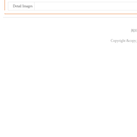
Detail Images
闽I
Copyright &copy