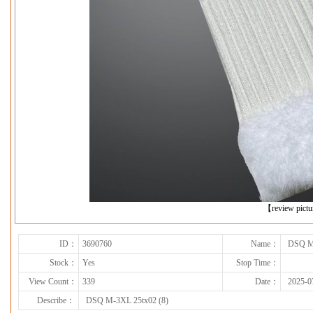
下一张
【review pict
ID：
3690760
Name：
DSQ M-
Stock：
Yes
Stop Time：
View Count：
339
Date：
2025-0
Describe：
DSQ M-3XL 25tx02 (8)