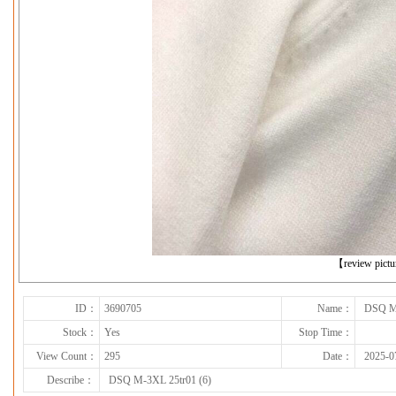
下一张
【review pict
ID：
3690705
Name：
DSQ M-
Stock：
Yes
Stop Time：
View Count：
295
Date：
2025-0
Describe：
DSQ M-3XL 25tr01 (6)