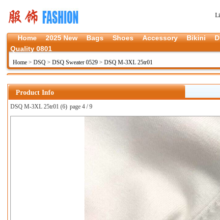
L
Home
2025 New
Bags
Shoes
Accessory
Bikini
D
Quality 0801
Home
>
DSQ
>
DSQ Sweater 0529
>
DSQ M-3XL 25tr01
Product Info
DSQ M-3XL 25tr01 (6)
page 4 / 9
上一张