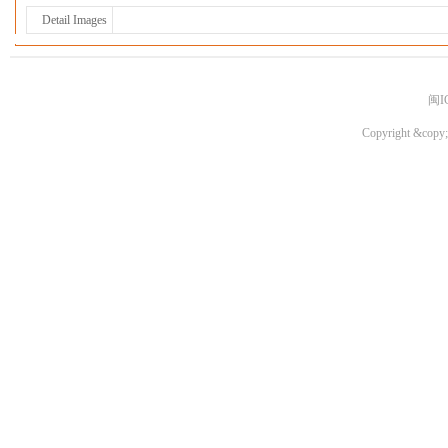
Detail Images
闽I
Copyright &copy