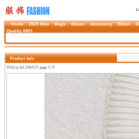
L
Home
2025 New
Bags
Shoes
Accessory
Bikini
D
Quality 0801
Product Info
DSQ m-3xl 25t03 (7)
page 3 / 9
上一张