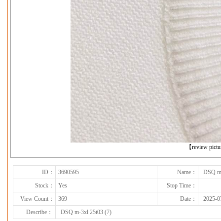
下一张
【review pict
ID：
3690595
Name：
DSQ m-
Stock：
Yes
Stop Time：
View Count：
369
Date：
2025-0
Describe：
DSQ m-3xl 25t03 (7)