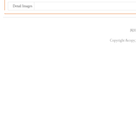
Detail Images
闽I
Copyright &copy