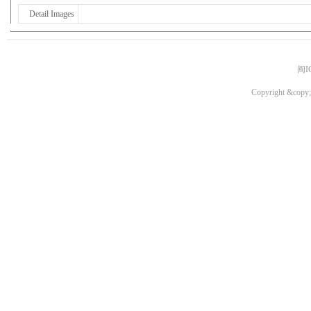
Detail Images
闽I
Copyright &copy