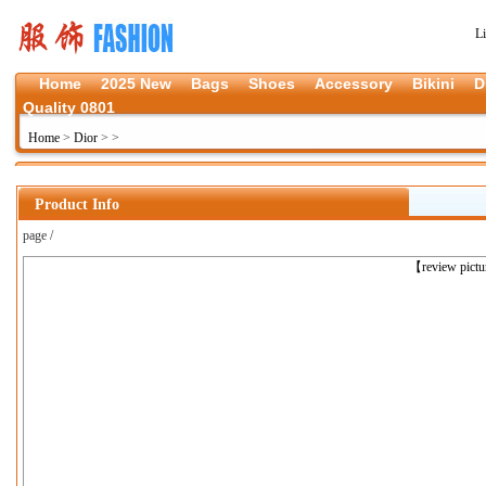
L
Home
2025 New
Bags
Shoes
Accessory
Bikini
D
Quality 0801
Home
>
Dior
>
>
Product Info
page /
上一张
【review pict