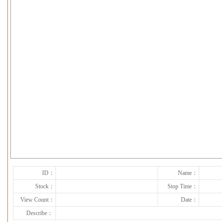
下一张
ID：
Name：
Stock：
Stop Time：
View Count：
Date：
Describe：