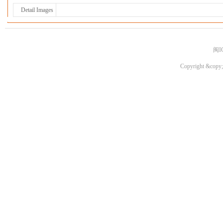
Detail Images
闽I
Copyright &copy