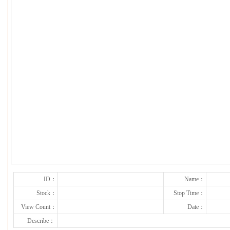
下一张
ID：
Name：
Stock：
Stop Time：
View Count：
Date：
Describe：