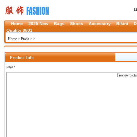
L
Home
2025 New
Bags
Shoes
Accessory
Bikini
D
Quality 0801
Home
>
Prada
>
>
Product Info
page /
上一张
【review pict