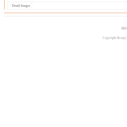
Detail Images
闽I
Copyright &copy