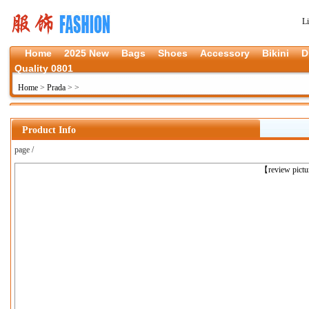
L
Home
2025 New
Bags
Shoes
Accessory
Bikini
D
Quality 0801
Home
>
Prada
>
>
Product Info
page /
上一张
【review pict