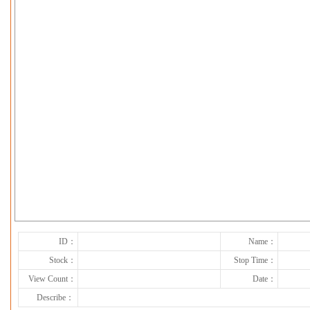
下一张
ID：
Name：
Stock：
Stop Time：
View Count：
Date：
Describe：