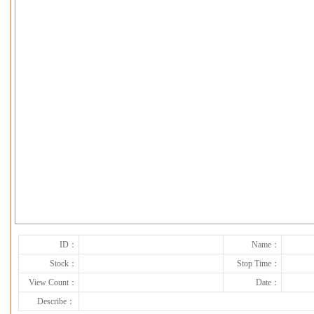
下一张
ID：
Name：
Stock：
Stop Time：
View Count：
Date：
Describe：