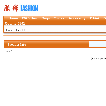
L
Home
2025 New
Bags
Shoes
Accessory
Bikini
D
Quality 0801
Home
>
Dior
>
>
Product Info
page /
上一张
【review pict