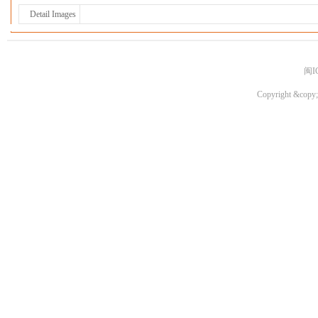
Detail Images
闽I
Copyright &copy