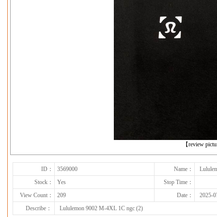
下一张
【review pict
ID：
3569000
Name：
Lulule
Stock：
Yes
Stop Time：
View Count：
209
Date：
2025-0
Describe：
Lululemon 9002 M-4XL 1C ngc (2)