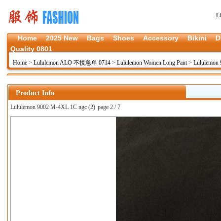
L
Home
2025 New
Bags
Shoes
Accessory
Bikini
D
Quality 0801
Home
>
Lululemon ALO 不接急单 0714
>
Lululemon Women Long Pant
>
Lululemon
Product Info
Lululemon 9002 M-4XL 1C ngc (2)
page 2 / 7
上一张