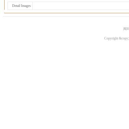
Detail Images
闽I
Copyright &copy