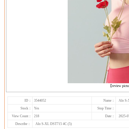
下一张
【review pict
ID：
3544052
Name：
Alo S-
Stock：
Yes
Stop Time：
View Count：
218
Date：
2025-0
Describe：
Alo S-XL DST715 4C (5)