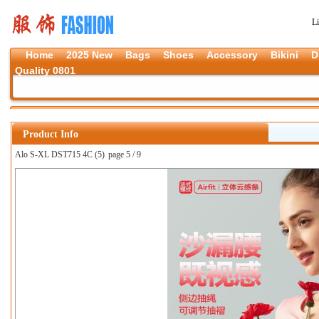
L
Home
2025 New
Bags
Shoes
Accessory
Bikini
D
Quality 0801
Product Info
Alo S-XL DST715 4C (5)
page 5 / 9
上一张