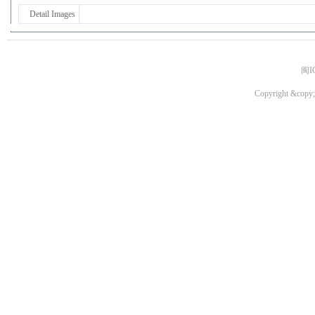
Detail Images
闽I
Copyright &copy