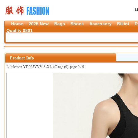
L
Home
2025 New
Bags
Shoes
Accessory
Bikini
D
Quality 0801
Product Info
Lululemon YD025VVV S-XL 4C ngc (9)
page 9 / 9
上一张