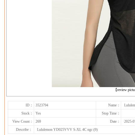
下一张
【review pict
ID：
3523794
Name：
Lulule
Stock：
Yes
Stop Time：
View Count：
269
Date：
2025-0
Describe：
Lululemon YD025VVV S-XL 4C ngc (9)