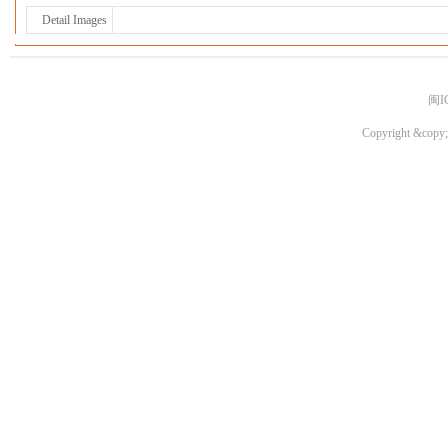
Detail Images
闽I
Copyright &copy