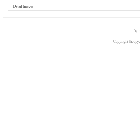
Detail Images
闽I
Copyright &copy