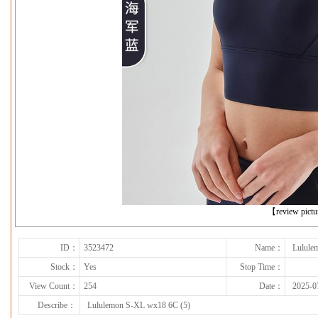
下一张
【review pict
ID：
3523472
Name：
Lulule
Stock：
Yes
Stop Time：
View Count：
254
Date：
2025-0
Describe：
Lululemon S-XL wx18 6C (5)