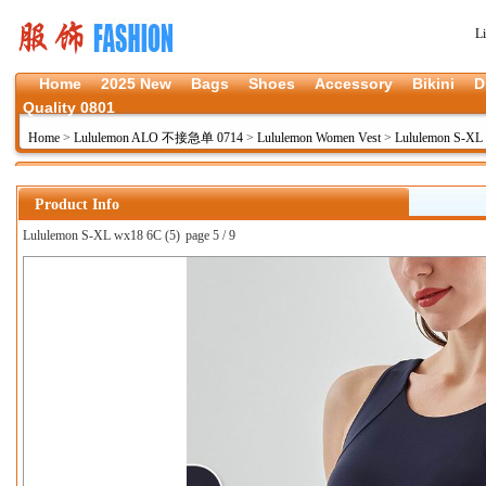
L
Home
2025 New
Bags
Shoes
Accessory
Bikini
D
Quality 0801
Home
>
Lululemon ALO 不接急单 0714
>
Lululemon Women Vest
>
Lululemon S-XL
Product Info
Lululemon S-XL wx18 6C (5)
page 5 / 9
上一张