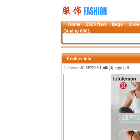
Home
2025 New
Bags
Shoe
Quality 0801
Product Info
Lululemon 4C SP250 S-L nlh (4)
page 4 / 9