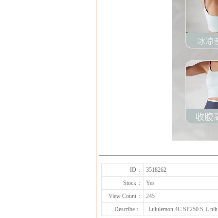
ID：
3518262
Stock：
Yes
View Count：
245
Describe：
Lululemon 4C SP250 S-L nlh