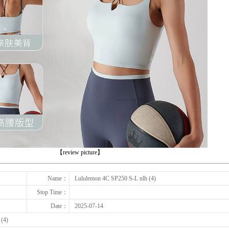
下一张
【review picture】
Name：
Lululemon 4C SP250 S-L nlh (4)
Stop Time：
Date：
2025-07-14
 (4)