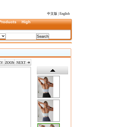
中文版
|
English
Products
High
EV
ZOOM
NEXT