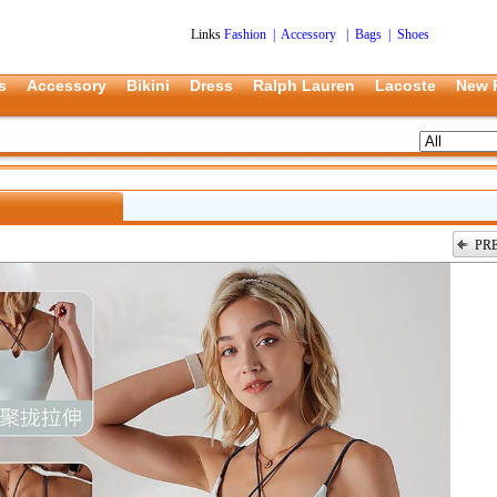
Links
Fashion
|
Accessory
|
Bags
|
Shoes
s
Accessory
Bikini
Dress
Ralph Lauren
Lacoste
New 
PR
上一张