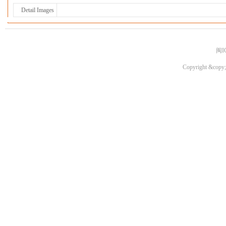
Detail Images
闽I
Copyright &copy