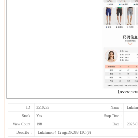
下一张
【review pict
ID：
3510233
Name：
Lulule
Stock：
Yes
Stop Time：
View Count：
198
Date：
2025-0
Describe：
Lululemon 4-12 ngcDK388 13C (8)