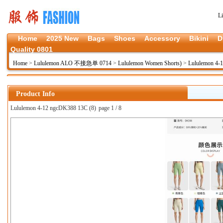
L
Home
2025 New
Bags
Shoes
Accessory
Bikini
D
Quality 0801
Home
>
Lululemon ALO 不接急单 0714
>
Lululemon Women Shorts)
>
Lululemon 4-
Product Info
Lululemon 4-12 ngcDK388 13C (8)
page 1 / 8
上一张