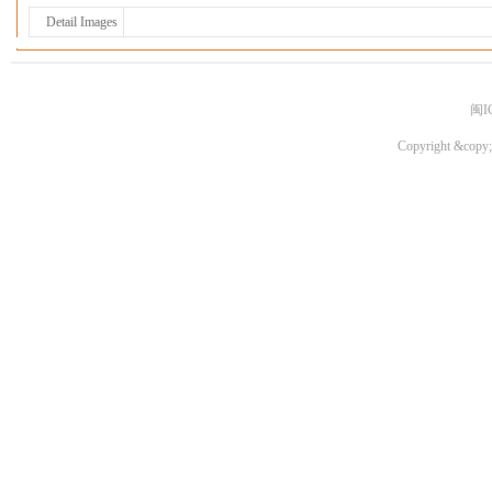
Detail Images
闽I
Copyright &copy