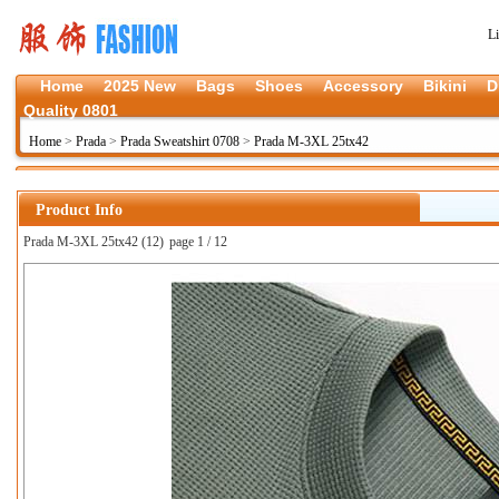
L
Home
2025 New
Bags
Shoes
Accessory
Bikini
D
Quality 0801
Home
>
Prada
>
Prada Sweatshirt 0708
>
Prada M-3XL 25tx42
Product Info
Prada M-3XL 25tx42 (12)
page 1 / 12
上一张