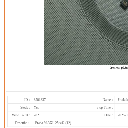
【review pict
下一张
ID：
3501837
Name：
Prada 
Stock：
Yes
Stop Time：
View Count：
282
Date：
2025-0
Describe：
Prada M-3XL 25tx42 (12)