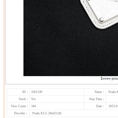
下一张
【review pict
ID：
3501339
Name：
Prada 
Stock：
Yes
Stop Time：
View Count：
344
Date：
2025-0
Describe：
Prada XS-L 20tx03 (9)