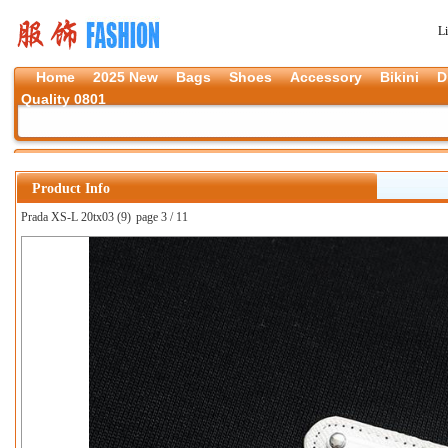
L
Home
2025 New
Bags
Shoes
Accessory
Bikini
D
Quality 0801
Product Info
Prada XS-L 20tx03 (9)
page 3 / 11
上一张