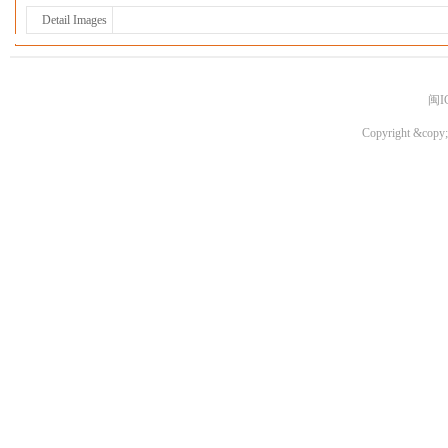
Detail Images
闽I
Copyright &copy