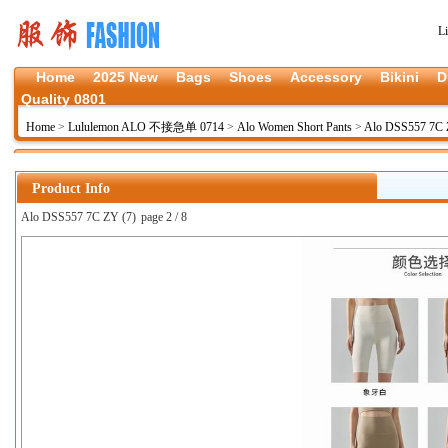
L
Home
2025 New
Bags
Shoes
Accessory
Bikini
D
Quality 0801
Home
>
Lululemon ALO 不接急单 0714
>
Alo Women Short Pants
>
Alo DSS557 7C
Product Info
Alo DSS557 7C ZY (7)
page 2 / 8
上一张