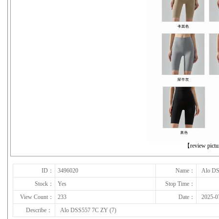
下一张
【review pict
ID：
3496020
Name：
Alo DS
Stock：
Yes
Stop Time：
View Count：
233
Date：
2025-0
Describe：
Alo DSS557 7C ZY (7)