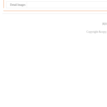
Detail Images
闽I
Copyright &copy