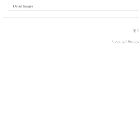
Detail Images
闽I
Copyright &copy