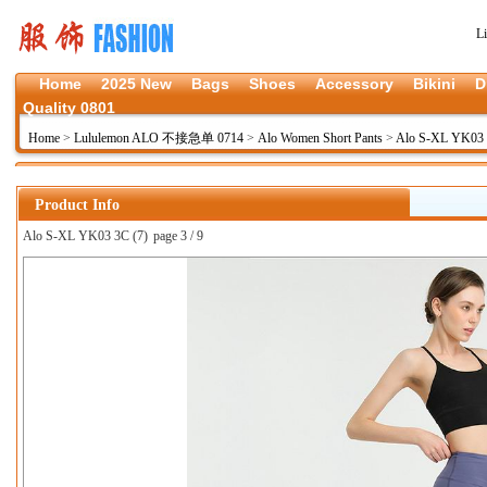
L
Home
2025 New
Bags
Shoes
Accessory
Bikini
D
Quality 0801
Home
>
Lululemon ALO 不接急单 0714
>
Alo Women Short Pants
>
Alo S-XL YK03
Product Info
Alo S-XL YK03 3C (7)
page 3 / 9
上一张