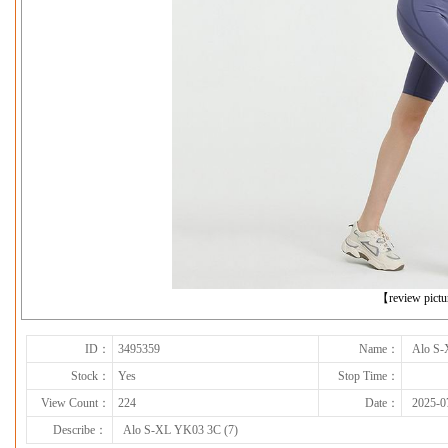
下一张
【review pict
ID：
3495359
Name：
Alo S-
Stock：
Yes
Stop Time：
View Count：
224
Date：
2025-0
Describe：
Alo S-XL YK03 3C (7)