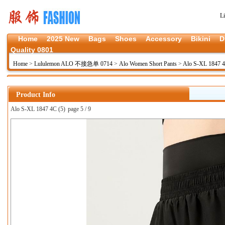
L
Home
2025 New
Bags
Shoes
Accessory
Bikini
D
Quality 0801
Home
>
Lululemon ALO 不接急单 0714
>
Alo Women Short Pants
>
Alo S-XL 1847 
Product Info
Alo S-XL 1847 4C (5)
page 5 / 9
上一张