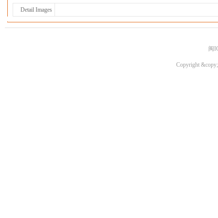
Detail Images
闽I
Copyright &copy