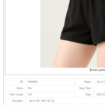
下一张
【review pict
ID：
3494639
Name：
Alo S-
Stock：
Yes
Stop Time：
View Count：
235
Date：
2025-0
Describe：
Alo S-XL 1847 4C (5)