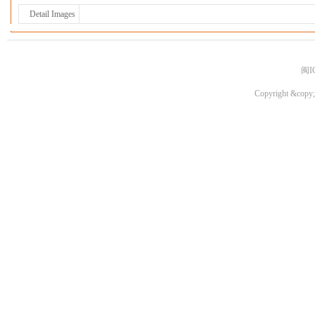
Detail Images
闽I
Copyright &copy