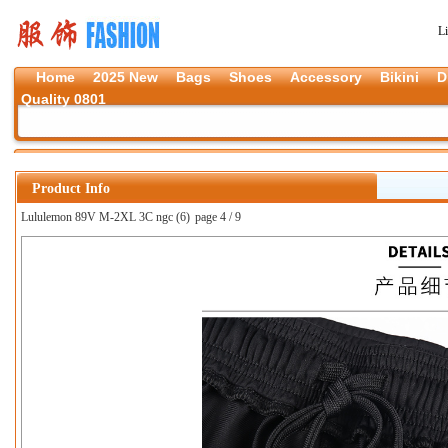
L
Home
2025 New
Bags
Shoes
Accessory
Bikini
D
Quality 0801
Product Info
Lululemon 89V M-2XL 3C ngc (6)
page 4 / 9
上一张