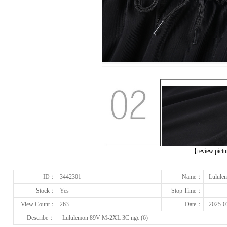
下一张
【review pict
ID：
3442301
Name：
Lulule
Stock：
Yes
Stop Time：
View Count：
263
Date：
2025-0
Describe：
Lululemon 89V M-2XL 3C ngc (6)