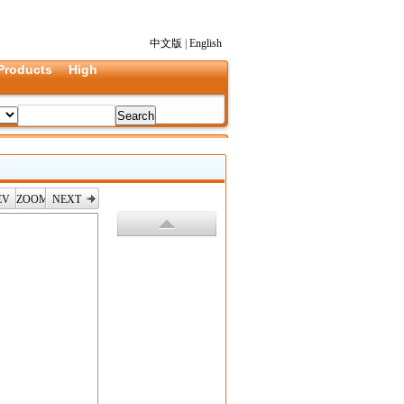
中文版
|
English
Products
High
EV
ZOOM
NEXT