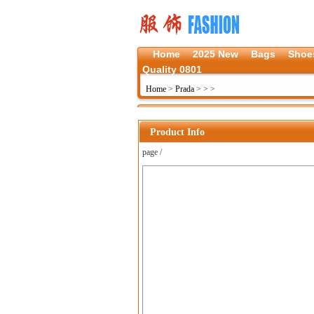
Home
2025 New
Bags
Shoe
Quality 0801
Home
>
Prada
>
>
>
Product Info
page /