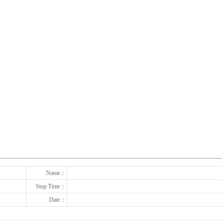
下一张
Name：
Stop Time：
Date：