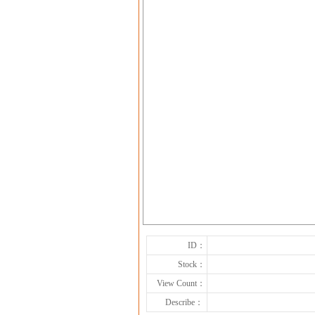
ID：
Stock：
View Count：
Describe：