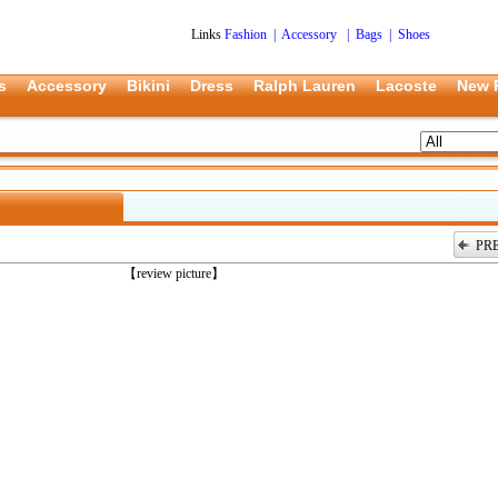
Links
Fashion
|
Accessory
|
Bags
|
Shoes
s
Accessory
Bikini
Dress
Ralph Lauren
Lacoste
New 
PR
上一张
【review picture】