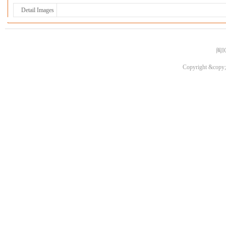
Detail Images
闽I
Copyright &copy