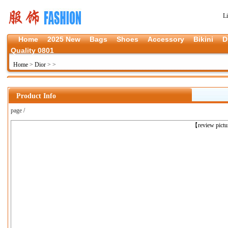
L
Home
2025 New
Bags
Shoes
Accessory
Bikini
D
Quality 0801
Home
>
Dior
>
>
Product Info
page /
上一张
【review pict