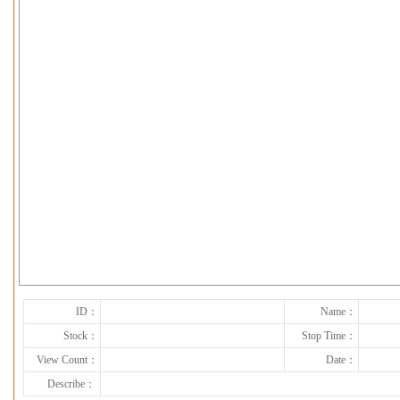
下一张
ID：
Name：
Stock：
Stop Time：
View Count：
Date：
Describe：