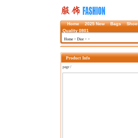
Home
2025 New
Bags
Shoe
Quality 0801
Home
>
Dior
>
>
Product Info
page /