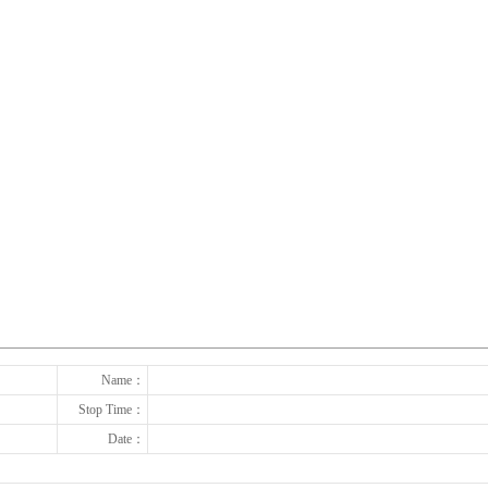
下一张
Name：
Stop Time：
Date：