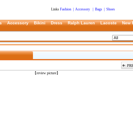
Links
Fashion
|
Accessory
|
Bags
|
Shoes
s
Accessory
Bikini
Dress
Ralph Lauren
Lacoste
New 
PR
上一张
【review picture】