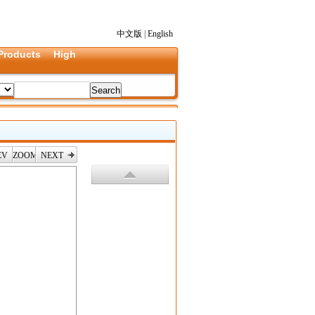
中文版
|
English
Products
High
EV
ZOOM
NEXT