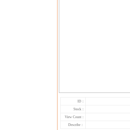
ID：
Stock：
View Count：
Describe：