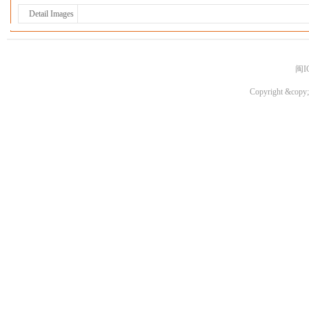
Detail Images
闽I
Copyright &copy