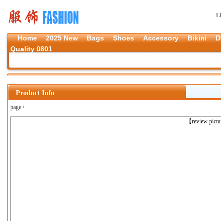
L
Home
2025 New
Bags
Shoes
Accessory
Bikini
D
Quality 0801
Product Info
page /
上一张
【review pict