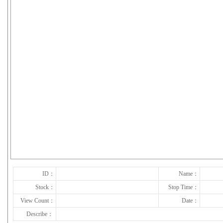
下一张
ID：
Name：
Stock：
Stop Time：
View Count：
Date：
Describe：