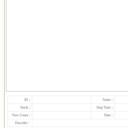
下一张
ID：
Name：
Stock：
Stop Time：
View Count：
Date：
Describe：