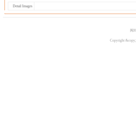
Detail Images
闽I
Copyright &copy