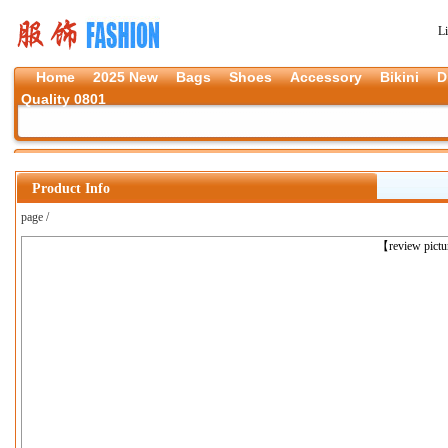
L
Home
2025 New
Bags
Shoes
Accessory
Bikini
D
Quality 0801
Product Info
page /
上一张
【review pict