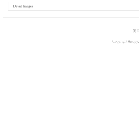
Detail Images
闽I
Copyright &copy