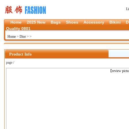
L
Home
2025 New
Bags
Shoes
Accessory
Bikini
D
Quality 0801
Home
>
Dior
>
>
Product Info
page /
上一张
【review pict