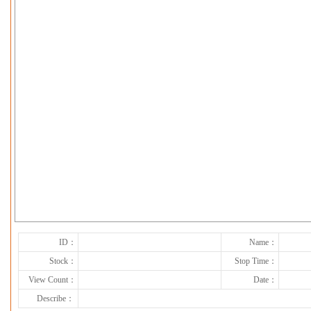
下一张
ID：
Name：
Stock：
Stop Time：
View Count：
Date：
Describe：