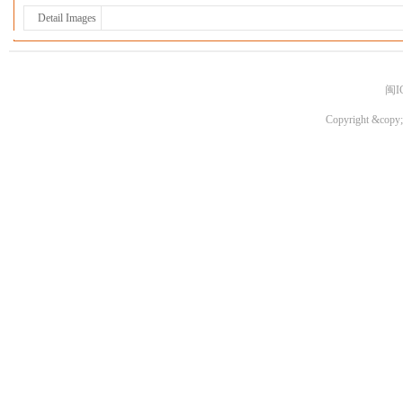
Detail Images
闽I
Copyright &copy