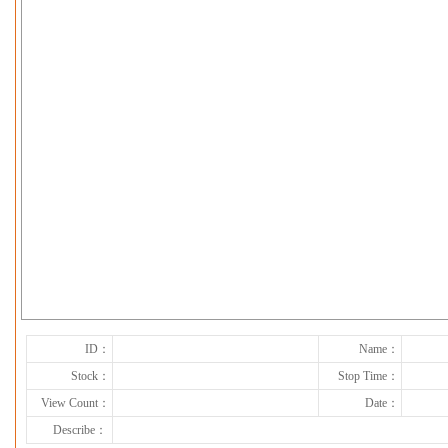
下一张
ID：
Name：
Stock：
Stop Time：
View Count：
Date：
Describe：