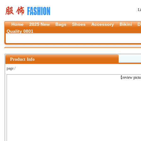
L
Home
2025 New
Bags
Shoes
Accessory
Bikini
D
Quality 0801
Product Info
page /
上一张
【review pict